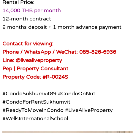
Rental Price:
14,000 THB per month
12-month contract
2 months deposit + 1 month advance payment
Contact for viewing:
Phone / WhatsApp / WeChat: 085-826-6936
Line: @livealiveproperty
Pep | Property Consultant
Property Code: #R-0024S
#CondoSukhumvit89 #CondoOnNut
#CondoForRentSukhumvit
#ReadyToMoveInCondo #LiveAliveProperty
#WellsInternationalSchool