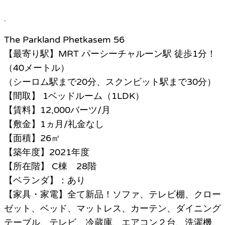
.
The Parkland Phetkasem 56
【最寄り駅】MRT パーシーチャルーン駅 徒歩1分！
（40メートル）
（シーロム駅まで20分、スクンビット駅まで30分）
【間取】 1ベッドルーム（1LDK）
【賃料】12,000バーツ/月
【敷金】1ヵ月/礼金なし
【面積】26㎡
【築年度】2021年度
【所在階】 C棟 28階
【ベランダ】：あり
【家具・家電】全て新品！ソファ、テレビ棚、クロー
ゼット、ベッド、マットレス、カーテン、ダイニング
テーブル、テレビ、冷蔵庫、エアコン２台、洗濯機、