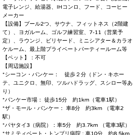
電子レンジ、給湯器、IHコンロ、フード、コーヒー
メーカー
【設備】プール2つ、サウナ、フィットネス（2階建
て）、ヨガルーム、ゴルフ練習室、7-11（営業予
定）、ラウンジ、ビリヤード、ミニシアター＆カラオ
ケルーム、最上階プライベートパーティールーム等
【ペット】：不可
【周辺施設】
*シーコン・バンケー： 徒歩２分（ドン・キホー
テ、ユニクロ、無印、ツルハドラッグ、スシロー等あ
り）
*バンケー市場： 徒歩15分 約1km（電車1駅）
*ザ・モール・バンケー： 車8分 約3km （電車2
駅）
*パヤタイ3（病院）：車5分 約3.7km （電車3駅）
*サミティベート・トンブリ病院 : 車10分 約8.5km