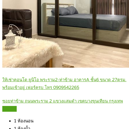
ให้เช่าคอนโด ยูนิโอ พระราม2-ท่าข้าม อาคารA ชั้น6 ขนาด 27ตรม.
พร้อมเข้าอยู่ เฟอร์ครบ โทร 0909542265
ซอยท่าข้าม ถนนพระราม 2 แขวงแสมดำ เขตบางขุนเทียน กรุงเทพ
Details
1
ห้องนอน
1
ห้องน้ำ