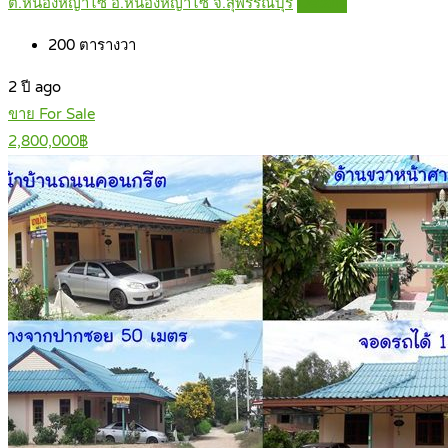
ต.หนองหญ้าไซ อ.หนองหญ้าไซ จ.สุพรรณบุรี
Details
200
ตารางวา
2 ปี ago
ขาย For Sale
2,800,000฿