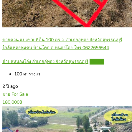
ขายด่วน แบ่งขายที่ดิน 100 ตร.ว. อำเภออู่ทอง จังหวัดสุพรรณบุรี
ใกล้แหล่งชุมชน บ้านโคก ต.หนองโอ่ง โทร 0622656544
ตำบลหนองโอ่ง อำเภออู่ทอง จังหวัดสุพรรณบุรี
Details
100
ตารางวา
2 ปี ago
ขาย For Sale
180,000฿