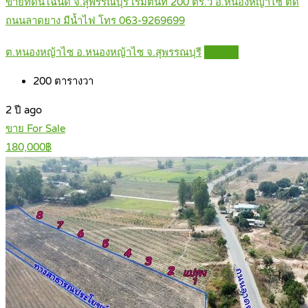
ขายที่ดินโฉนด จ.สุพรรณบุรี เริ่มต้นที่ 200 ตร.ว อ.หนองหญ้าไซ ติด
ถนนลาดยาง มีน้ำไฟ โทร 063-9269699
ต.หนองหญ้าไซ อ.หนองหญ้าไซ จ.สุพรรณบุรี
Details
200
ตารางวา
2 ปี ago
ขาย For Sale
180,000฿