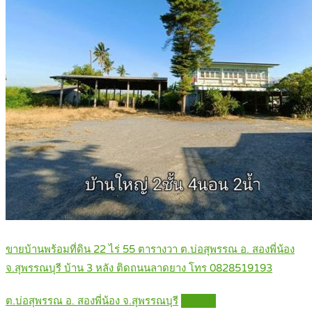
ขายบ้านพร้อมที่ดิน 22 ไร่ 55 ตารางวา ต.บ่อสุพรรณ อ. สองพี่น้อง
จ.สุพรรณบุรี บ้าน 3 หลัง ติดถนนลาดยาง โทร 0828519193
ต.บ่อสุพรรณ อ. สองพี่น้อง จ.สุพรรณบุรี
Details