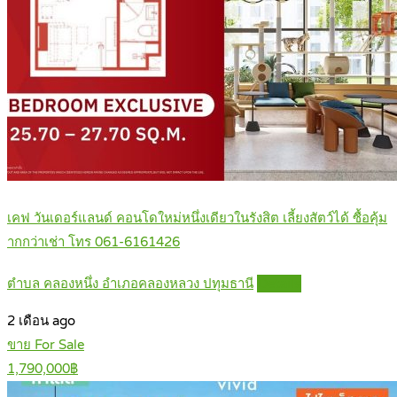
เคฟ วันเดอร์แลนด์ คอนโดใหม่หนึ่งเดียวในรังสิต เลี้ยงสัตว์ได้ ซื้อคุ้ม
ากกว่าเช่า โทร 061-6161426
ตำบล คลองหนึ่ง อำเภอคลองหลวง ปทุมธานี
Details
2 เดือน ago
ขาย For Sale
1,790,000฿