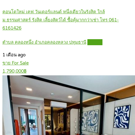
คอนโดใหม่ เคฟ วันเดอร์แลนด์ หนึ่งเดียวในรังสิต ใกล้
ม.ธรรมศาสตร์ รังสิต เลี้ยงสัตว์ได้ ซื้อคุ้มากกว่าเช่า โทร 061-
6161426
ตำบล คลองหนึ่ง อำเภอคลองหลวง ปทุมธานี
Details
1 เดือน ago
ขาย For Sale
1,790,000฿