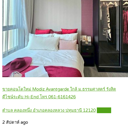
ขายคอนโดใหม่ Modiz Avantgarde ใกล้ ม.ธรรมศาสตร์ รังสิต
ดีไซน์ระดับ Hi-End โทร 061-6161426
ตำบล คลองหนึ่ง อำเภอคลองหลวง ปทุมธานี 12120
Details
2 สัปดาห์ ago