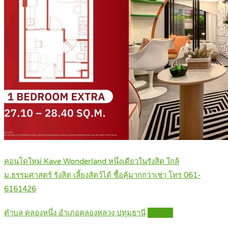
คอนโดใหม่ Kave Wonderland หนึ่งเดียวในรังสิต ใกล้
ม.ธรรมศาสตร์ รังสิต เลี้ยงสัตว์ได้ ซื้อคุ้มากกว่าเช่า โทร 061-
6161426
ตำบล คลองหนึ่ง อำเภอคลองหลวง ปทุมธานี
Details