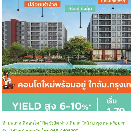
ห้ามพลาด ดีคอนโด วีวิด รังสิต ทำเลดีมาก ใกล้ ม.กรุงเทพ พร้อมรถ
รับ-ส่งถึงหน้ามหาลัย โทร 065-4496399