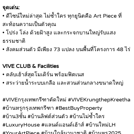
จุดเด่น:
• ดีไซน์ใหม่ล่าสุด ไม่ซ้ำใคร ทุกยูนิตคือ Art Piece ที่
สะท้อนความเป็นตัวคุณ
• โปร่ง โล่ง ด้วยฝ้าสูง และกระจกบานใหญ่รับแสง
ธรรมชาติ
• สังคมส่วนตัว มีเพียง 73 แปลง บนพื้นที่โครงการ 48 ไร่
VIVE CLUB & Facilities
• คลับเฮ้าส์สุดโมเดิร์น พร้อมฟิตเนส
• สระว่ายน้ำระบบเกลือ และสวนส่วนกลางขนาดใหญ่
#VIVEกรุงเทพกรีฑาตัดใหม่ #VIVEKrungthepKreetha
#บ้านหรูกรุงเทพกรีฑา #BestBuyProperty
#บ้าน3ชั้น #บ้านลิฟต์ส่วนตัว #บ้านไม่ซ้ำใคร
#LuxuryHouse #แลนด์แอนด์เฮ้าส์ #บ้านใหม่LH
#YourArtPiece #บ้านใกล้นานาชาติ #บ้านหรู2025