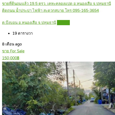
ขายที่ดินถมแล้ว 19.5 ตรว. เคหะคลองแปด อ.หนองเสือ จ.ปทุมธานี
ติดถนน น้ำประปา ไฟฟ้า สะดวกสบาย โทร 095-165-3654
ต.บึงบอน อ.หนองเสือ จ.ปทุมธานี
Details
19
ตารางวา
8 เดือน ago
ขาย For Sale
150,000฿