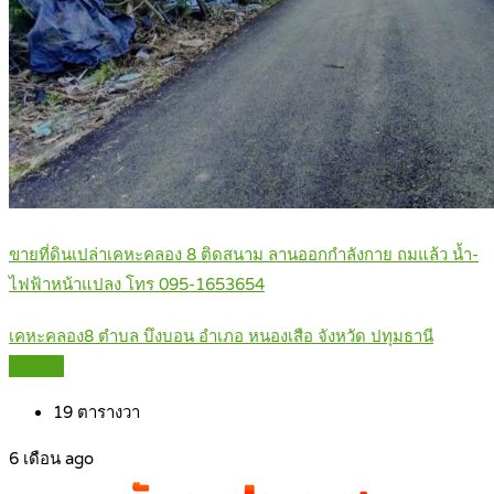
ขายที่ดินเปล่าเคหะคลอง 8 ติดสนาม ลานออกกำลังกาย ถมแล้ว น้ำ-
ไฟฟ้าหน้าแปลง โทร 095-1653654
เคหะคลอง8 ตำบล บึงบอน อำเภอ หนองเสือ จังหวัด ปทุมธานี
Details
19
ตารางวา
6 เดือน ago