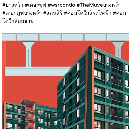
#บางหว้า #เดอะมูฟ #wsrcondo #TheMuveบางหว้า
#เดอะมูฟบางหว้า #แสนสิริ #คอนโดใกล้รถไฟฟ้า #คอน
โดใกล้มสยาม