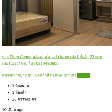
ขาย Plum Condo พลัมคอนโด แจ้งวัฒนะ เฟส1 ชั้น3 , 23 ตรม
เฟอร์นิเจอร์ครบ โทร 0814480605
แขวงตลาดบางเขน เขตหลักสี่ กรุงเทพมหานคร
Details
1
ห้องนอน
1
ห้องน้ำ
23
ตารางเมตร
10 เดือน ago