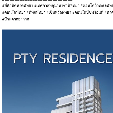
#ที่พักติดหาดพัทยา #เทศกาลพลุนานาชาติพัทยา #คอนโดวิวทะเลพั
#คอนโดพัทยา #ที่พักพัทยา #เซ็นทรัลพัทยา #คอนโดบีชฟร้อนท์ #ห
#บ้านตากอากาศ
.