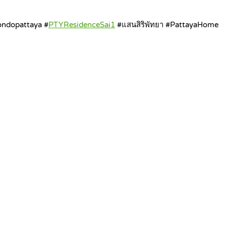
ondopattaya #
PTYResidenceSai1
#แสนสิริพัทยา #PattayaHome