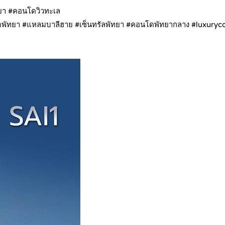
ทยา #คอนโดวิวทะเล
าดพัทยา #แหลมบาลีฮาย #เซ็นทรัลพัทยา #คอนโดพัทยากลาง #luxuryc