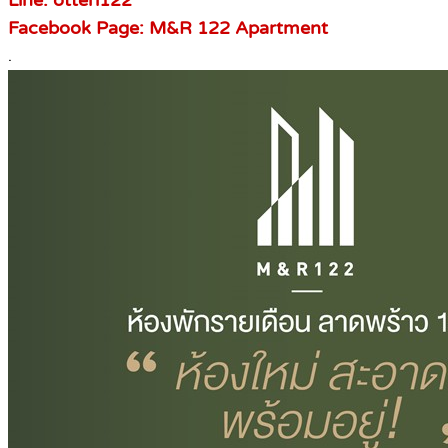
Line: otteri122
Facebook Page: M&R 122 Apartment
.