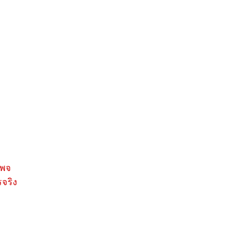
เพจ
จริง