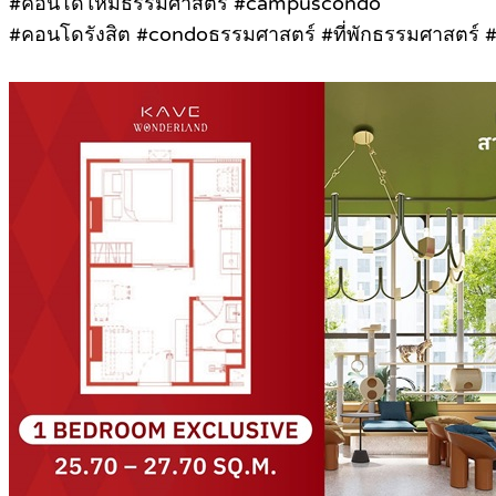
#คอนโดใหม่ธรรมศาสตร์ #campuscondo
#คอนโดรังสิต #condoธรรมศาสตร์ #ที่พักธรรมศาสตร์