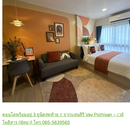
คอนโดพร้อมอยู่ 3 ยูนิตสุดท้าย ‼️ จากแสนสิริ Vay Pothisan – เวย์
โพธิสาร (พัทยา) โทร 065-5639565