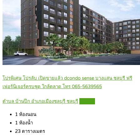
โปรพิเศษ โปรลับ เปิดขายแล้ว dcondo sense บางแสน ชลบุรี ฟรี
เฟอร์นิเจอร์ครบชุด ใกล้ตลาด โทร 065-5639565
ตำบล บ้านปึก อำเภอเมืองชลบุรี ชลบุรี
Details
1
ห้องนอน
1
ห้องน้ำ
23
ตารางเมตร