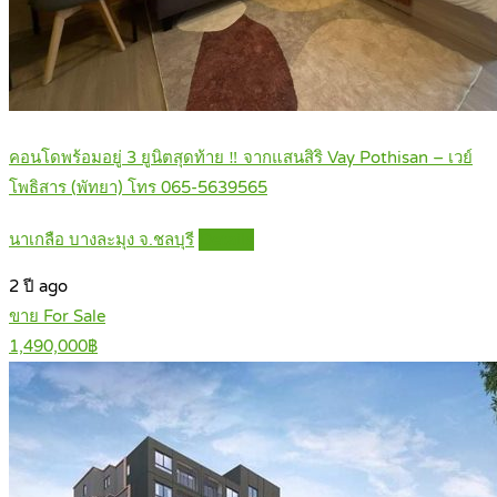
คอนโดพร้อมอยู่ 3 ยูนิตสุดท้าย ‼️ จากแสนสิริ Vay Pothisan – เวย์
โพธิสาร (พัทยา) โทร 065-5639565
นาเกลือ บางละมุง จ.ชลบุรี
Details
2 ปี ago
ขาย For Sale
1,490,000฿