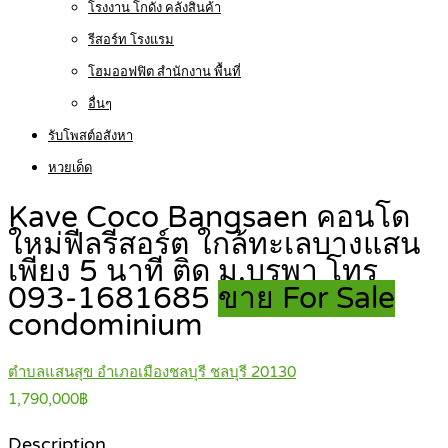
โรงงาน โกดัง คลังสินค้า
รีสอร์ท โรงแรม
โฮมออฟฟิต สำนักงาน พื้นที่
อื่นๆ
รับโพสต์อสังหา
หวยเด็ด
Kave Coco Bangsaen คอนโด
ใหม่ฟีลรีสอร์ต ใกล้ทะเลบางแสน
เพียง 5 นาที ติด ม.บูรพา โทร
093-1681685
ขาย For Sale
condominium
ตำบลแสนสุข อำเภอเมืองชลบุรี ชลบุรี 20130
1,790,000฿
Description