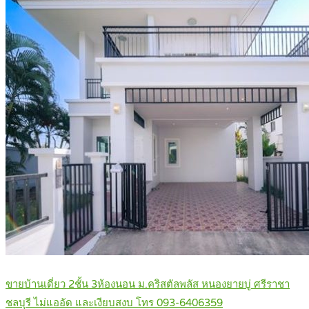
ขายบ้านเดี่ยว 2ชั้น 3ห้องนอน ม.คริสตัลพลัส หนองยายบู่ ศรีราชา
ชลบุรี ไม่แออัด และเงียบสงบ โทร 093-6406359