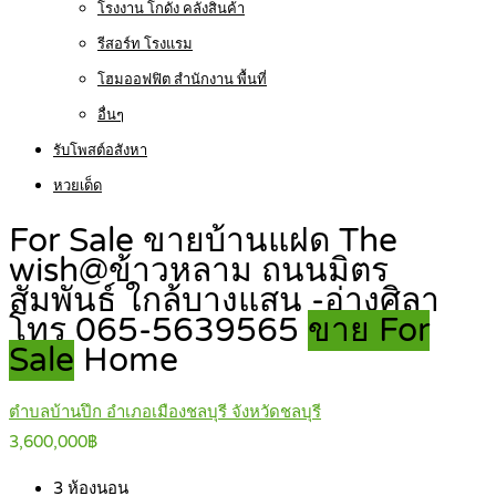
โรงงาน โกดัง คลังสินค้า
รีสอร์ท โรงแรม
โฮมออฟฟิต สำนักงาน พื้นที่
อื่นๆ
รับโพสต์อสังหา
หวยเด็ด
For Sale ขายบ้านแฝด The
wish@ข้าวหลาม ถนนมิตร
สัมพันธ์ ใกล้บางแสน -อ่างศิลา
โทร 065-5639565
ขาย For
Sale
Home
ตำบลบ้านปึก อำเภอเมืองชลบุรี จังหวัดชลบุรี
3,600,000฿
3
ห้องนอน