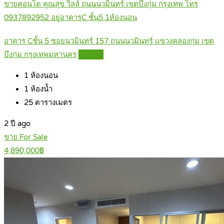
ขายคอนโด คูณสุข วิลล์ ถนนนวมินทร์ เขตบึงกุ่ม กรุงเทพ โทร
0937892952 อยู่อาคารC ชั้น5 1ห้องนอน
อาคาร Cชั้น 5 ซอยนวมินทร์ 157 ถนนนวมินทร์ แขวงคลองกุ่ม เขต
บึงกุ่ม กรุงเทพมหานคร
Details
1
ห้องนอน
1
ห้องน้ำ
25
ตารางเมตร
2 ปี ago
ขาย For Sale
4,890,000฿