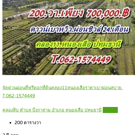
จัดด่วนผ่อนที่ฟรีดอกที่ดินคลอง11หนองเสือราคาเบาผ่อนสบาย.
T.062-1574449
คลองสิบ ตำบล บึงกาสาม อำเภอ หนองเสือ ปทุมธานี
Details
200
ตารางวา