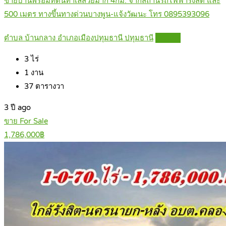
ขายบ้านพร้อมที่ดินทำเลสวยมาก 4กม. จากสถานีรถไฟฟ้ารังสิต และ
500 เมตร ทางขึ้นทางด่วนบางพูน-แจ้งวัฒนะ โทร 0895393096
ตำบล บ้านกลาง อำเภอเมืองปทุมธานี ปทุมธานี
Details
3
ไร่
1
งาน
37
ตารางวา
3 ปี ago
ขาย For Sale
1,786,000฿