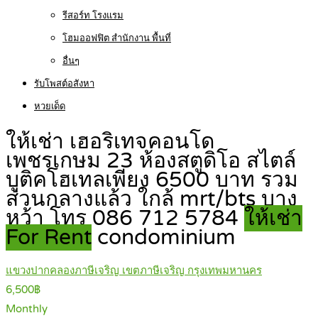
รีสอร์ท โรงแรม
โฮมออฟฟิต สำนักงาน พื้นที่
อื่นๆ
รับโพสต์อสังหา
หวยเด็ด
ให้เช่า เฮอริเทจคอนโด
เพชรเกษม 23 ห้องสตูดิโอ สไตล์
บูติคโฮเทลเพียง 6500 บาท รวม
ส่วนกลางแล้ว ใกล้ mrt/bts บาง
หว้า โทร 086 712 5784
ให้เช่า
For Rent
condominium
แขวงปากคลองภาษีเจริญ เขตภาษีเจริญ กรุงเทพมหานคร
6,500฿
Monthly