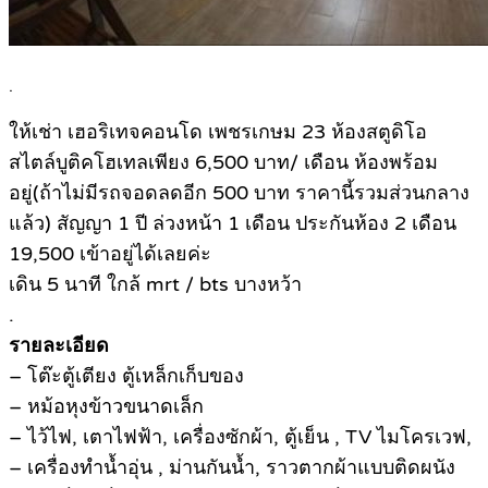
.
ให้เช่า เฮอริเทจคอนโด เพชรเกษม 23 ห้องสตูดิโอ
สไตล์บูติคโฮเทลเพียง 6,500 บาท/ เดือน ห้องพร้อม
อยู่(ถ้าไม่มีรถจอดลดอีก 500 บาท ราคานี้รวมส่วนกลาง
แล้ว) สัญญา 1 ปี ล่วงหน้า 1 เดือน ประกันห้อง 2 เดือน
19,500 เข้าอยู่ได้เลยค่ะ
เดิน 5 นาที ใกล้ mrt / bts บางหว้า
.
รายละเอียด
– โต๊ะตู้เตียง ตู้เหล็กเก็บของ
– หม้อหุงข้าวขนาดเล็ก
– ไว้ไฟ, เตาไฟฟ้า, เครื่องซักผ้า, ตู้เย็น , TV ไมโครเวฟ,
– เครื่องทำน้ำอุ่น , ม่านกันน้ำ, ราวตากผ้าแบบติดผนัง