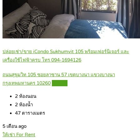
ปล่อยเช่า/ขาย iCondo Sukhumvit 105 พร้อมเฟอร์นิเจอร์ และ
เครื่องใช้ไฟฟ้าครบ โทร 094-1694126
ถนนสุขุมวิท 105 ซอยลาซาน 57 เขตบางนา แขวงบางนา
กรุงเทพมหานคร 10260
Details
2
ห้องนอน
2
ห้องน้ำ
47
ตารางเมตร
5 เดือน ago
ให้เช่า For Rent