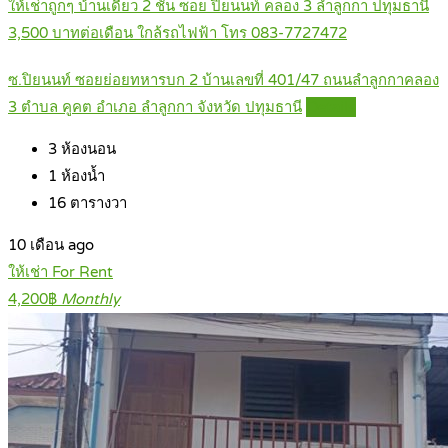
ให้เช่าถูกๆ บ้านเดี่ยว 2 ชั้น ซอย ปิยนนท์ คลอง 3 ลำลูกกา ปทุมธานี
3,500 บาทต่อเดือน ใกล้รถไฟฟ้า โทร 083-7727472
ซ.ปิยนนท์ ซอยย่อยทหารบก 2 บ้านเลขที่ 401/47 ถนนลำลูกกาคลอง
3 ตำบล คูคต อำเภอ ลำลูกกา จังหวัด ปทุมธานี
Details
3
ห้องนอน
1
ห้องน้ำ
16
ตารางวา
10 เดือน ago
ให้เช่า For Rent
4,200฿
Monthly