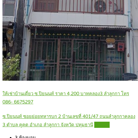
ให้เช่าบ้านเดี่ยว ซ.ปิยนนท์ ราคา 4,200 บาทคลอง3 ลำลูกกา โทร
086- 6675297
ซ.ปิยนนท์ ซอยย่อยทหารบก 2 บ้านเลขที่ 401/47 ถนนลำลูกกาคลอง
3 ตำบล คูคต อำเภอ ลำลูกกา จังหวัด ปทุมธานี
Details
3
ห้องนอน