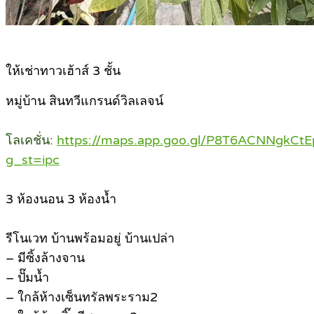
ให้เช่าทาวเฮ้าส์ 3 ชั้น
หมู่บ้าน สินทวีแกรนด์วิลเลจน์
โลเคชั่น:
https://maps.app.goo.gl/P8T6ACNNgkC
g_st=ipc
3 ห้องนอน 3 ห้องน้ำ
รีโนเวท บ้านพร้อมอยู่ บ้านเปล่า
– มีซิ้งล้างจาน
– ปั๊มน้ำ
– ใกล้ห้างเซ็นทรัลพระราม2