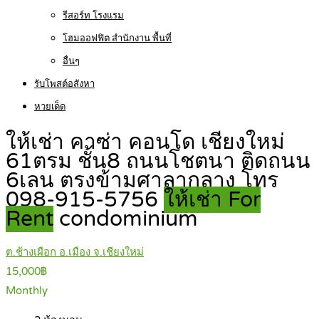
รีสอร์ท โรงแรม
โฮมออฟฟิต สำนักงาน พื้นที่
อื่นๆ
รับโพสต์อสังหา
หวยเด็ด
ให้เช่า คาซ่า คอนโด เชียงใหม่
61ตรม ชั้น8 ถนนโชตนา ติดถนน
6เลน ตรงข้ามศาลากลาง โทร
098-915-5756
ให้เช่า For
Rent
condominium
ต.ช้างเผือก อ.เมือง จ.เชียงใหม่
15,000฿
Monthly