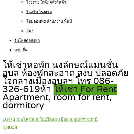
โรงงาน โกดัง คลังสินค้า
รีสอร์ท โรงแรม
โฮมออฟฟิต สำนักงาน พื้นที่
อื่นๆ
รับโพสต์อสังหา
หวยเด็ด
ให้เช่าหอพัก นงลักษณ์แมนชั่น
อุบล ห้องพักสะอาด สงบ ปลอดภัย
ใจกลางเมืองอุบลฯ โทร 086-
326-619ห้า
ให้เช่า For Rent
Apartment, room for rent,
dormitory
164/3 ถ.พโลชัย ต.ในเมือง อ.เมือง จ.อุบลราชธานี
2,800฿