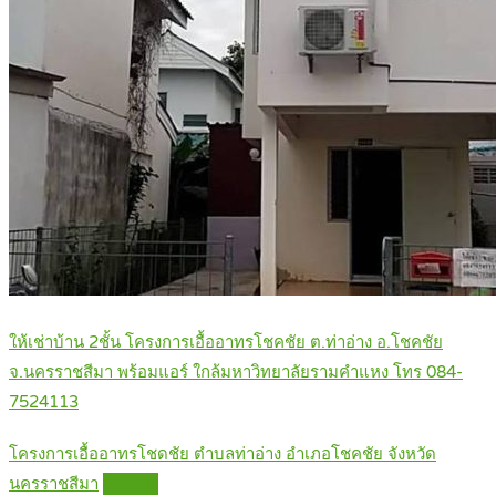
ให้เช่าบ้าน 2ชั้น โครงการเอื้ออาทรโชคชัย ต.ท่าอ่าง อ.โชคชัย
จ.นครราชสีมา พร้อมแอร์ ใกล้มหาวิทยาลัยรามคำแหง โทร 084-
7524113
โครงการเอื้ออาทรโชดชัย ตำบลท่าอ่าง อำเภอโชคชัย จังหวัด
นครราชสีมา
Details