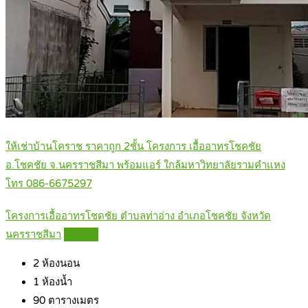
ให้เช่าบ้านโคราช ราคาถูก 2ชั้น โครงการ เอื้ออาทรโชคชัย
อ.โชคชัย จ.นครราชสีมา พร้อมแอร์ ใกล้มหาวิทยาลัยรามคำแหง
โทร 086-6675297
โครงการเอื้ออาทรโชดชัย ตำบลท่าอ่าง อำเภอโชคชัย จังหวัด
นครราชสีมา
Details
2
ห้องนอน
1
ห้องน้ำ
90
ตารางเมตร