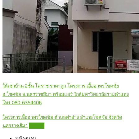
ให้เช่าบ้าน 2ชั้น โคราช ราคาถูก โครงการ เอื้ออาทรโชคชัย
อ.โชคชัย จ.นครราชสีมา พร้อมแอร์ ใกล้มหาวิทยาลัยรามคำแหง
โทร 080-6354406
โครงการเอื้ออาทรโชดชัย ตำบลท่าอ่าง อำเภอโชคชัย จังหวัด
นครราชสีมา
Details
2
ห้องนอน