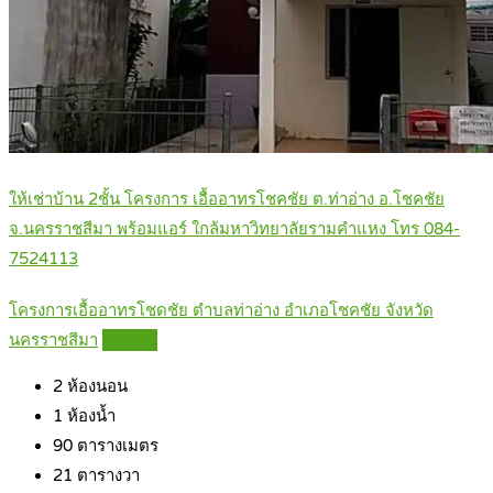
ให้เช่าบ้าน 2ชั้น โครงการ เอื้ออาทรโชคชัย ต.ท่าอ่าง อ.โชคชัย
จ.นครราชสีมา พร้อมแอร์ ใกล้มหาวิทยาลัยรามคำแหง โทร 084-
7524113
โครงการเอื้ออาทรโชดชัย ตำบลท่าอ่าง อำเภอโชคชัย จังหวัด
นครราชสีมา
Details
2
ห้องนอน
1
ห้องน้ำ
90
ตารางเมตร
21
ตารางวา