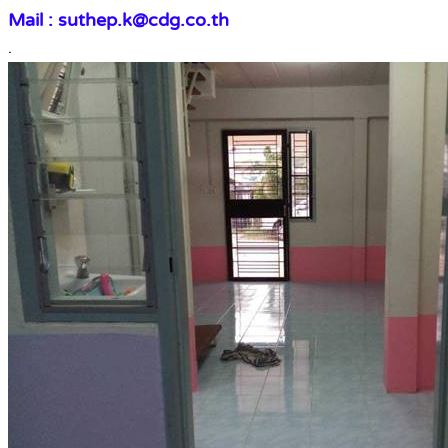
Mail : suthep.k@cdg.co.th
.