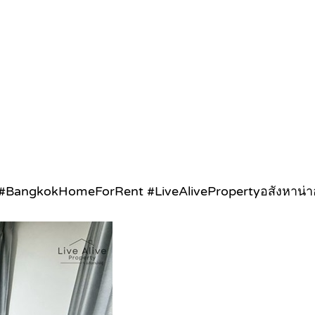
BangkokHomeForRent #LiveAlivePropertyอสังหาน่าอ