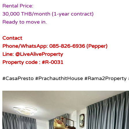
Rental Price:
30,000 THB/month (1-year contract)
Ready to move in.
Contact
Phone/WhatsApp: 085-826-6936 (Pepper)
Line: @LiveAliveProperty
Property code : #R-0031
#CasaPresto #PrachauthitHouse #Rama2Property #