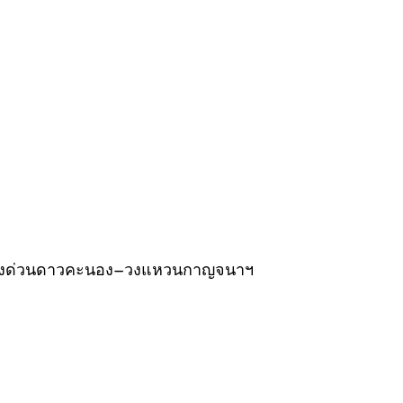
ล้ทางด่วนดาวคะนอง–วงแหวนกาญจนาฯ