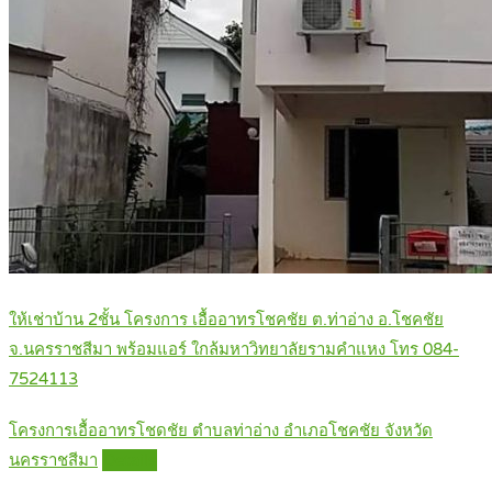
ให้เช่าบ้าน 2ชั้น โครงการ เอื้ออาทรโชคชัย ต.ท่าอ่าง อ.โชคชัย
จ.นครราชสีมา พร้อมแอร์ ใกล้มหาวิทยาลัยรามคำแหง โทร 084-
7524113
โครงการเอื้ออาทรโชดชัย ตำบลท่าอ่าง อำเภอโชคชัย จังหวัด
นครราชสีมา
Details