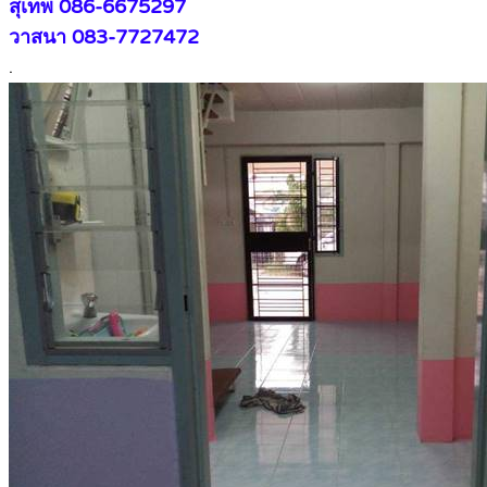
สุเทพ 086-6675297
วาสนา 083-7727472
.