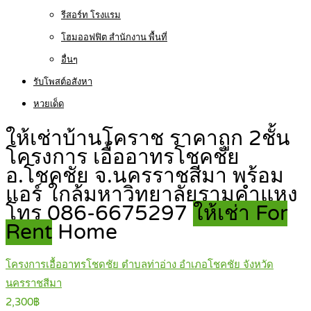
รีสอร์ท โรงแรม
โฮมออฟฟิต สำนักงาน พื้นที่
อื่นๆ
รับโพสต์อสังหา
หวยเด็ด
ให้เช่าบ้านโคราช ราคาถูก 2ชั้น
โครงการ เอื้ออาทรโชคชัย
อ.โชคชัย จ.นครราชสีมา พร้อม
แอร์ ใกล้มหาวิทยาลัยรามคำแหง
โทร 086-6675297
ให้เช่า For
Rent
Home
โครงการเอื้ออาทรโชดชัย ตำบลท่าอ่าง อำเภอโชคชัย จังหวัด
นครราชสีมา
2,300฿