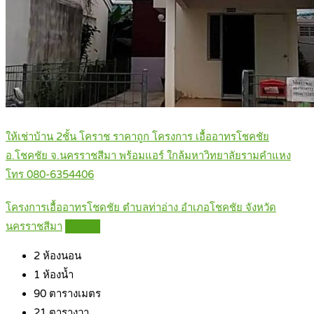
ให้เช่าบ้าน 2ชั้น โคราช ราคาถูก โครงการ เอื้ออาทรโชคชัย
อ.โชคชัย จ.นครราชสีมา พร้อมแอร์ ใกล้มหาวิทยาลัยรามคำแหง
โทร 080-6354406
โครงการเอื้ออาทรโชดชัย ตำบลท่าอ่าง อำเภอโชคชัย จังหวัด
นครราชสีมา
Details
2
ห้องนอน
1
ห้องน้ำ
90
ตารางเมตร
21
ตารางวา