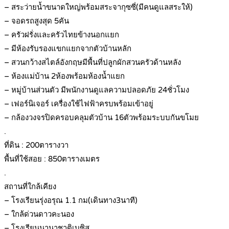
– สระว่ายน้ำขนาดใหญ่พร้อมสระจากุซซี่(มีคนดูแลสระให้)
– จอดรถสูงสุด 5คัน
– ครัวฝรั่งและครัวไทยข้างนอกแยก
– มีห้องรับรองแขกแยกจากตัวบ้านหลัก
– สวนกว้างสไตล์อังกฤษมีพื้นที่ปลูกผักสวนครัวด้านหลัง
– ห้องแม่บ้าน 2ห้องพร้อมห้องน้ำแยก
– หมู่บ้านส่วนตัว มีพนักงานดูแลความปลอดภัย 24ชั่วโมง
– เฟอร์นิเจอร์ เครื่องใช้ไฟฟ้าครบพร้อมเข้าอยู่
– กล้องวงจรปิดครอบคลุมตัวบ้าน 16ตัวพร้อมระบบกันขโมย
.
ที่ดิน : 200ตารางวา
พื้นที่ใช้สอย : 850ตารางเมตร
.
สถานที่ใกล้เคียง
– โรงเรียนรุ่งอรุณ 1.1 กม(เดินทาง3นาที)
– ใกล้ด่วนดาวคะนอง
– โรงเรียนนานาชาติเบซิส