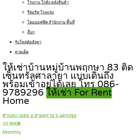
โรงงาน โกดัง คลังสินค้า
รีสอร์ท โรงแรม
โฮมออฟฟิต สำนักงาน พื้นที่
อื่นๆ
รับโพสต์อสังหา
หวยเด็ด
ให้เช่าบ้านหมู่บ้านพฤกษา 83 ติด
เซ็นทรัลศาลายา แบบเดินถึง
พร้อมเข้าอยู่ได้เลย โทร 086-
9789296
ให้เช่า For Rent
Home
ตำบลบางเตย อ.สามพราน จ.นครปฐม
10,900฿
Monthly