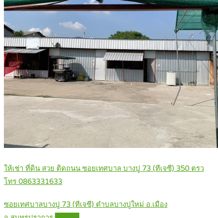
ให้เช่า ที่ดิน สวย ติดถนน ซอยเทศบาล บางปู 73 (ทีเจซี) 350 ตรว
โทร 0863331633
ซอยเทศบาลบางปู 73 (ทีเจซี) ตำบลบางปูใหม่ อ.เมือง
จ.สมุทรปราการ
Details