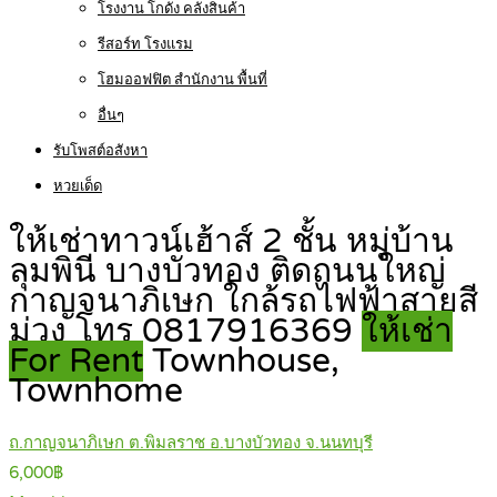
โรงงาน โกดัง คลังสินค้า
รีสอร์ท โรงแรม
โฮมออฟฟิต สำนักงาน พื้นที่
อื่นๆ
รับโพสต์อสังหา
หวยเด็ด
ให้เช่าทาวน์เฮ้าส์ 2 ชั้น หมู่บ้าน
ลุมพินี บางบัวทอง ติดถนนใหญ่
กาญจนาภิเษก ใกล้รถไฟฟ้าสายสี
ม่วง โทร 0817916369
ให้เช่า
For Rent
Townhouse,
Townhome
ถ.กาญจนาภิเษก ต.พิมลราช อ.บางบัวทอง จ.นนทบุรี
6,000฿