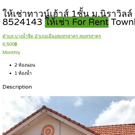
ให้เช่าทาวน์เฮ้าส์ 1ชั้น ม.นิราวิ
8524143
ให้เช่า For Rent
Town
ตำบล บางน้ำจืด อำเภอเมืองสมุทรสาคร สมุทรสาคร
6,500฿
Monthly
2
ห้องนอน
1
ห้องน้ำ
Description