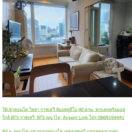
ให้เช่าคอนโด วิลล่า ราชเทวี ห้องสตูดิโอ 40 ตรม. ตกแต่งพร้อมอยู่
ใกล้ BTS ราชเทวี, BTS พญาไท, Airport Link โทร 0869154441
83 ถ. พญาไท แขวงถนนพญาไท เขตราชเทวี กรุงเทพมหานคร