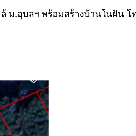
กล้ ม.อุบลฯ พร้อมสร้างบ้านในฝั