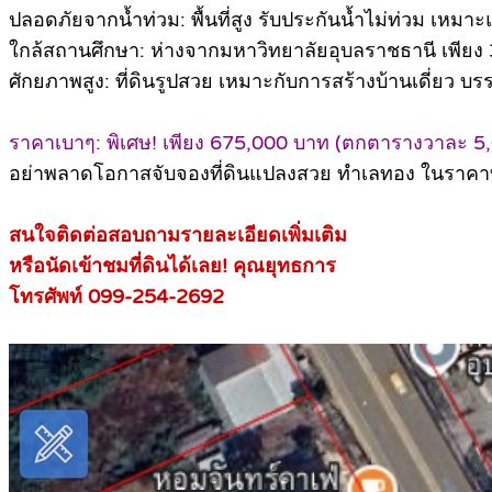
ปลอดภัยจากน้ำท่วม: พื้นที่สูง รับประกันน้ำไม่ท่วม เหมาะแ
ใกล้สถานศึกษา: ห่างจากมหาวิทยาลัยอุบลราชธานี เพียง 3.
ศักยภาพสูง: ที่ดินรูปสวย เหมาะกับการสร้างบ้านเดี่ยว บ
ราคาเบาๆ: พิเศษ! เพียง 675,000 บาท (ตกตารางวาละ 5,0
อย่าพลาดโอกาสจับจองที่ดินแปลงสวย ทำเลทอง ในราคาที่เอื
สนใจติดต่อสอบถามรายละเอียดเพิ่มเติม
หรือนัดเข้าชมที่ดินได้เลย! คุณยุทธการ
โทรศัพท์ 099-254-2692