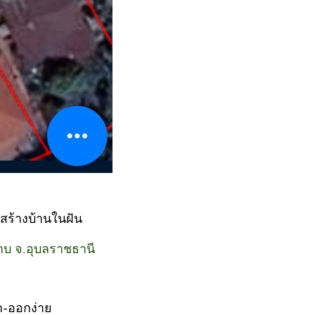
สร้างบ้านในฝัน
าบ จ.อุบลราชธานี
า-ออกง่าย