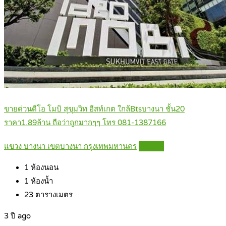
ขายด่วนดีโอ โมบิ สุขุมวิท อีสท์เกต ใกล้Btsบางนา ชั้น20
ราคา1.89ล้าน ถือว่าถูกมากๆๆ โทร 081-1387166
แขวง บางนา เขตบางนา กรุงเทพมหานคร
Details
1
ห้องนอน
1
ห้องน้ำ
23
ตารางเมตร
3 ปี ago