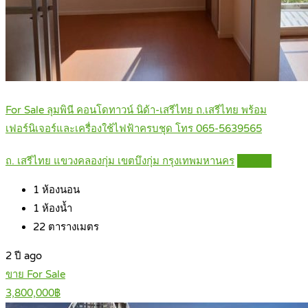
For Sale ลุมพินี คอนโดทาวน์ นิด้า-เสรีไทย ถ.เสรีไทย พร้อม
เฟอร์นิเจอร์และเครื่องใช้ไฟฟ้าครบชุด โทร 065-5639565
ถ. เสรีไทย แขวงคลองกุ่ม เขตบึงกุ่ม กรุงเทพมหานคร
Details
1
ห้องนอน
1
ห้องน้ำ
22
ตารางเมตร
2 ปี ago
ขาย For Sale
3,800,000฿