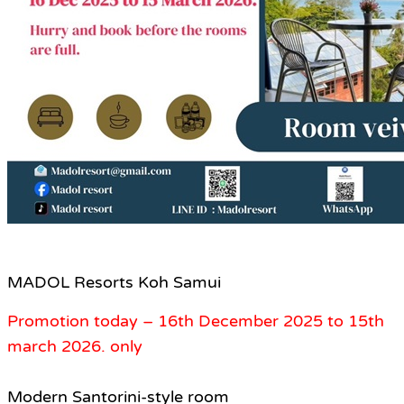
MADOL Resorts Koh Samui
Promotion today – 16th December 2025 to 15th
march 2026. only
Modern Santorini-style room