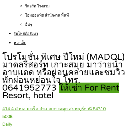
รีสอร์ท โรงแรม
โฮมออฟฟิต สำนักงาน พื้นที่
อื่นๆ
รับโพสต์อสังหา
หวยเด็ด
โปรโมชั่น พิเศษ ปีใหม่ (MADOL)
มาดลรีสอร์ท เกาะสมุย มาว่ายนํ้า
อาบแดด หรือผ่อนคลายและชมวิว
พักผ่อนหย่อนใจ โทร.
0641952773
ให้เช่า For Rent
Resort, hotel
414 4 ตำบล มะเร็ต อำเภอเกาะสมุย สุราษฎร์ธานี 84310
500฿
Daily