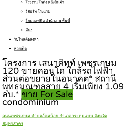
โรงงาน โกดัง คลังสินค้า
รีสอร์ท โรงแรม
โฮมออฟฟิต สำนักงาน พื้นที่
อื่นๆ
รับโพสต์อสังหา
หวยเด็ด
โครงการ เสนาคิทท์ เพชรเกษม
120 ขายคอนโด ใกล้รถไฟฟ้า
ส่วนต่อขยายในอนาคต* สถานี
พุทธมณฑลสาย 4 เริ่มเพียง 1.09
ลบ.*
ขาย For Sale
condominium
ถนนเพชรเกษม ตำบลอ้อมน้อย อำเภอกระทุ่มแบน จังหวัด
สมุทรสาคร