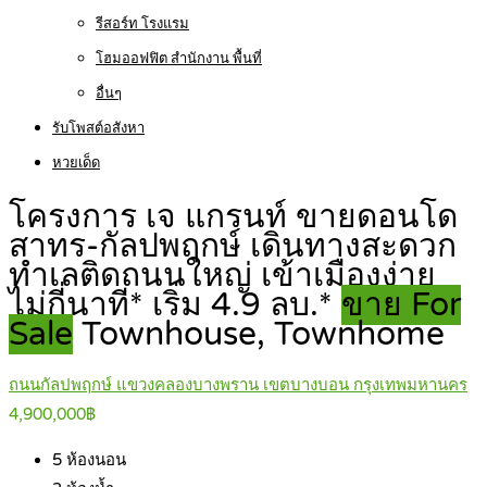
รีสอร์ท โรงแรม
โฮมออฟฟิต สำนักงาน พื้นที่
อื่นๆ
รับโพสต์อสังหา
หวยเด็ด
โครงการ เจ แกรนท์ ขายดอนโด
สาทร-กัลปพฤกษ์ เดินทางสะดวก
ทำเลติดถนนใหญ่ เข้าเมืองง่าย
ไม่กี่นาที* เริ่ม 4.9 ลบ.*
ขาย For
Sale
Townhouse, Townhome
ถนนกัลปพฤกษ์ แขวงคลองบางพราน เขตบางบอน กรุงเทพมหานคร
4,900,000฿
5
ห้องนอน