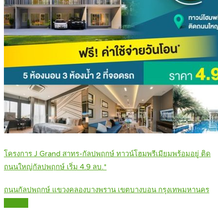
โครงการ J Grand สาทร-กัลปพฤกษ์ ทาวน์โฮมพรีเมียมพร้อมอยู่ ติด
ถนนใหญ่กัลปพฤกษ์ เริ่ม 4.9 ลบ.*
ถนนกัลปพฤกษ์ แขวงคลองบางพราน เขตบางบอน กรุงเทพมหานคร
Details