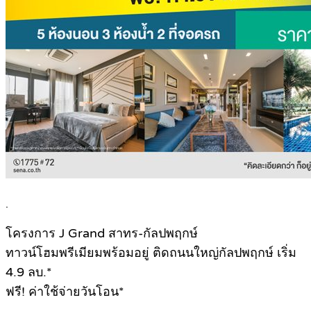
.
โครงการ J Grand สาทร-กัลปพฤกษ์
ทาวน์โฮมพรีเมียมพร้อมอยู่ ติดถนนใหญ่กัลปพฤกษ์ เริ่ม
4.9 ลบ.*
ฟรี! ค่าใช้จ่ายวันโอน*