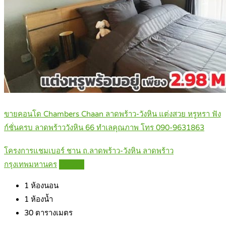
ขายคอนโด Chambers Chaan ลาดพร้าว-วังหิน แต่งสวย หรูหรา ฟัง
ก์ชั่นครบ ลาดพร้าววังหิน 66 ทำเลคุณภาพ โทร 090-9631863
โครงการแชมเบอร์ ชาน ถ.ลาดพร้าว-วังหิน ลาดพร้าว
กรุงเทพมหานคร
Details
1
ห้องนอน
1
ห้องน้ำ
30
ตารางเมตร