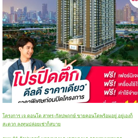
โครงการ เจ ดอนโด สาทร-กัลปพฤกษ์ ขายคอนโดพร้อมอยู่ อยู่เองก็
สะดวก ลงทุนปล่อยเช่าก็สบาย