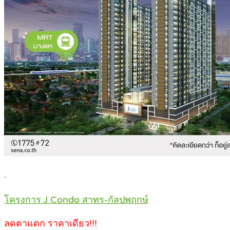
.
โครงการ J Condo สาทร-กัลปพฤกษ์
ลดตาแตก ราคาเดียว!!!