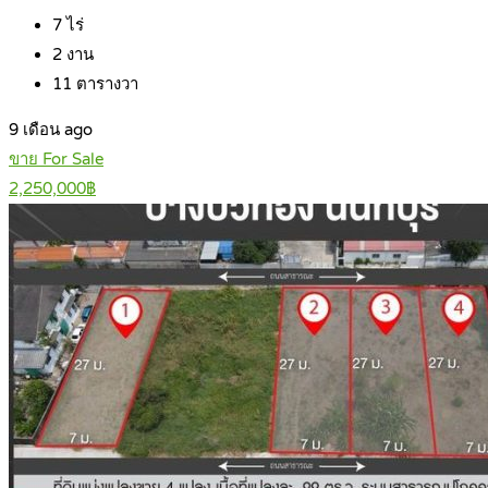
7
ไร่
2
งาน
11
ตารางวา
9 เดือน ago
ขาย For Sale
2,250,000฿