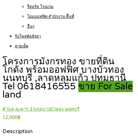
รีสอร์ท โรงแรม
โฮมออฟฟิต สำนักงาน พื้นที่
อื่นๆ
รับโพสต์อสังหา
หวยเด็ด
โครงการมังกรทอง ขายที่ดิน
โกดัง พร้อมออฟฟิศ บางบัวทอง
นนทบุรี ,ลาดหลุมแก้ว ปทุมธานี
Tel 0618416555
ขาย For Sale
land
ตำบล ละหาร อำเภอบางบัวทอง นนทบุรี
12,000฿
Description