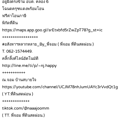
อยู่ฝั่งตรงข้าม อบต. คลอง 6
โฉนดครุฑแดงพร้อมโอน
ฟรีค่าโอนภาษี
พิกัดที่ดิน
https://maps.app.goo.gl/srEtxbfd5rZwZpT78?g_st=ic
+++++++++++++++++
#อสังหาฯหลากหลาย_By_พี่จอม ( พี่จอม ที่ดินสดผ่อน )
T. 062-1574449.
คลิ้กลิ้งค์ไลน์อัตโนมัติ
http://line.me/ti/p/~nj.happy
+++++++++++
ณ.จอม บ้านสบายใจ
https://youtube.com/channel/UCJM78nhJumUAYc3rVvdQt1g
( YT.ที่ดินสดผ่อน )
+++++++++++++
tiktok.com/@naaajoomm
( TT. พี่จอม ที่ดินสดผ่อน.)