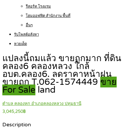
รีสอร์ท โรงแรม
โฮมออฟฟิต สำนักงาน พื้นที่
อื่นๆ
รับโพสต์อสังหา
หวยเด็ด
แปลงนี้ถมแล้ว ขายถูกมาก ที่ดิน
คลอง6 คลองหลวง ใกล้
อบต.คลอง6. ลดราคาหน้าฝน
ขายถูก T.062-1574449
ขาย
For Sale
land
ตำบล คลองหก อำเภอคลองหลวง ปทุมธานี
3,045,250฿
Description