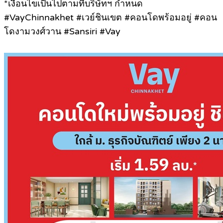
*เงื่อนไขเป็นไปตามที่บริษัทฯ กำหนด
#VayChinnakhet #เวย์ชินเขต #คอนโดพร้อมอยู่ #คอน
โดงามวงศ์วาน #Sansiri #Vay