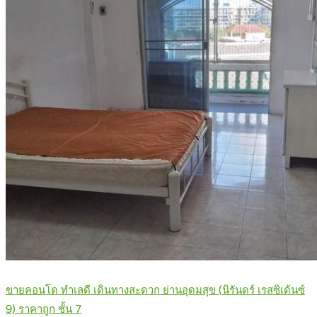
ขายคอนโด ทำเลดี เดินทางสะดวก ย่านอุดมสุข (นิรันดร์ เรสซิเด้นซ์
9) ราคาถูก ชั้น 7