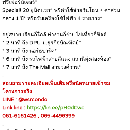
ฟรีเฟอร์นิเจอร์*
Special! 20 ยูนิตแรก* ฟรีค่าใช้จ่ายวันโอน + ค่าส่วน
กลาง 1 ปี* หรือรับเครื่องใช้ไฟฟ้า 4 รายการ*
.
อยู่สบาย เรียนก็ใกล้ ทำงานก็ง่าย ไปเที่ยวก็ชิลล์
* 2 นาที ถึง DPU ม.ธุรกิจบัณฑิตย์*
* 3 นาที ถึง นอร์ธปาร์ค*
* 6 นาที ถึง รถไฟฟ้าสายสีแดง สถานีทุ่งสองห้อง*
* 7 นาที ถึง The Mall งามวงศ์วาน*
.
สอบถามรายละเอียดเพิ่มเติมหรือนัดหมายเข้าชม
โครงการจริง
LINE : @wsrcondo
Link line :
https://lin.ee/pH0dCwc
061-6161426 , 065-4496399
.