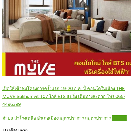
เปิดให้เข้าชมโครงการครั้งแรก 19-20 ก.ค. นี้ คอนโดในเมือง THE
MUVE Sukhumvit 107 ใกล้ BTS แบริ่ง เดินทางสะดวก โทร 065-
4496399
ตำบล สำโรงเหนือ อำเภอเมืองสมุทรปราการ สมุทรปราการ
Details
10 เดือน ago