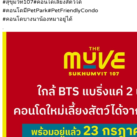
#สุขุมวิท107#คอนโดเลี้ยงสัตว์ได้
#คอนโดมีPetPark#PetFriendlyCondo
#คอนโดบางนาน้องหมาอยู่ได้
.