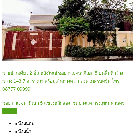
ขายบ้านเดี่ยว 2 ชั้น หลังใหญ่ ซอยกาญจนาภิเษก 5 บนพื้นที่กว้าง
ขวาง 143.7 ตารางวา พร้อมเส้นทางความสะดวกครบครัน โทร
08777 09999
ซอย กาญจนาภิเษก 5 แขวงหลักสอง เขตบางแค กรุงเทพมหานคร
Details
5
ห้องนอน
5
ห้องน้ำ