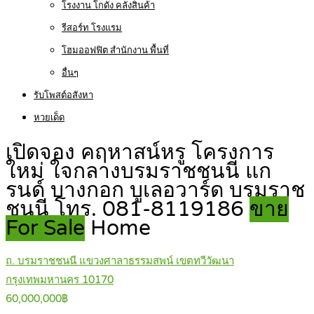
โรงงาน โกดัง คลังสินค้า
รีสอร์ท โรงแรม
โฮมออฟฟิต สำนักงาน พื้นที่
อื่นๆ
รับโพสต์อสังหา
หวยเด็ด
เปิดจอง คฤหาสน์หรู โครงการ
ใหม่ ใจกลางบรมราชชนนี แก
รนด์ บางกอก บูเลอวาร์ด บรมราช
ชนนี โทร. 081-8119186
ขาย
For Sale
Home
ถ. บรมราชชนนี แขวงศาลาธรรมสพน์ เขตทวีวัฒนา
กรุงเทพมหานคร 10170
60,000,000฿