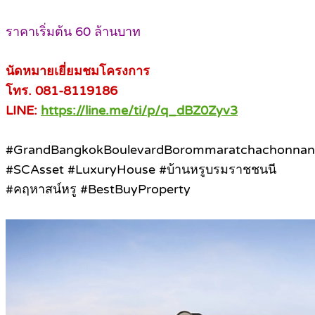
ราคาเริ่มต้น 60 ล้านบาท
นัดหมายเยี่ยมชมโครงการ
โทร. 081-8119186
LINE:
https://line.me/ti/p/q_dBZ0Zyv3
#GrandBangkokBoulevardBorommaratchachonnan
#SCAsset #LuxuryHouse #บ้านหรูบรมราชชนนี
#คฤหาสน์หรู #BestBuyProperty