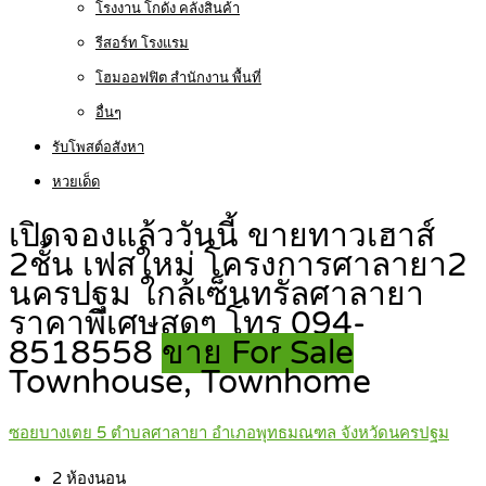
โรงงาน โกดัง คลังสินค้า
รีสอร์ท โรงแรม
โฮมออฟฟิต สำนักงาน พื้นที่
อื่นๆ
รับโพสต์อสังหา
หวยเด็ด
เปิดจองแล้ววันนี้ ขายทาวเฮาส์
2ชั้น เฟสใหม่ โครงการศาลายา2
นครปฐม ใกล้เซ็นทรัลศาลายา
ราคาพิเศษสุดๆ โทร 094-
8518558
ขาย For Sale
Townhouse, Townhome
ซอยบางเตย 5 ตำบลศาลายา อำเภอพุทธมณฑล จังหวัดนครปฐม
2
ห้องนอน