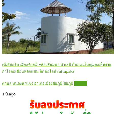
เซ้งรีสอร์ท เมืองชัยภูมิ +ห้องสัมมนา ทำเลดี ติดถนนใหญ่มองเห็นง่าย
กำไรต่อเดือนหลักแสน ติดต่อไลน์ rattapakz
ตำบล หนองนาแซง อำเภอเมืองชัยภูมิ ชัยภูมิ
Details
1 ปี ago