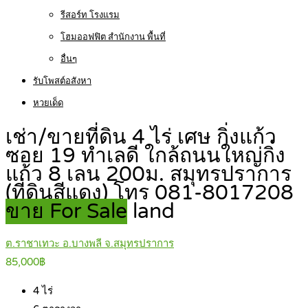
รีสอร์ท โรงแรม
โฮมออฟฟิต สำนักงาน พื้นที่
อื่นๆ
รับโพสต์อสังหา
หวยเด็ด
เช่า/ขายที่ดิน 4 ไร่ เศษ กิ่งแก้ว
ซอย 19 ทำเลดี ใกล้ถนนใหญ่กิ่ง
แก้ว 8 เลน 200ม. สมุทรปราการ
(ที่ดินสีแดง) โทร 081-8017208
ขาย For Sale
land
ต.ราชาเทวะ อ.บางพลี จ.สมุทรปราการ
85,000฿
4
ไร่