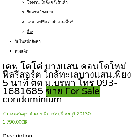
โรงงาน โกดัง คลังสินค้า
รีสอร์ท โรงแรม
โฮมออฟฟิต สำนักงาน พื้นที่
อื่นๆ
รับโพสต์อสังหา
หวยเด็ด
เคฟ โคโค่ บางแสน คอนโดใหม่
ฟีลรีสอร์ต ใกล้ทะเลบางแสนเพียง
5 นาที ติด ม.บูรพา โทร 093-
1681685
ขาย For Sale
condominium
ตำบลแสนสุข อำเภอเมืองชลบุรี ชลบุรี 20130
1,790,000฿
Description