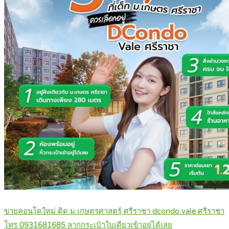
ขายคอนโดใหม่ ติด ม.เกษตรศาสตร์ ศรีราชา dcondo vale ศรีราชา
โทร 0931681685 ลากกระเป๋าใบเดียวเข้าอยู่ได้เลย