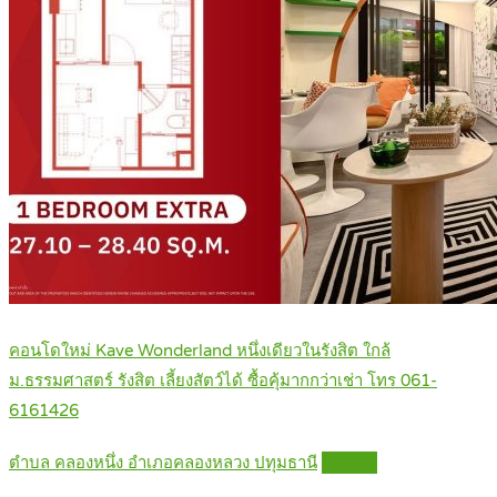
คอนโดใหม่ Kave Wonderland หนึ่งเดียวในรังสิต ใกล้
ม.ธรรมศาสตร์ รังสิต เลี้ยงสัตว์ได้ ซื้อคุ้มากกว่าเช่า โทร 061-
6161426
ตำบล คลองหนึ่ง อำเภอคลองหลวง ปทุมธานี
Details