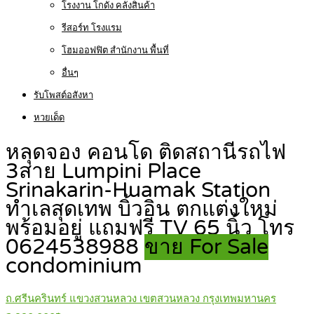
โรงงาน โกดัง คลังสินค้า
รีสอร์ท โรงแรม
โฮมออฟฟิต สำนักงาน พื้นที่
อื่นๆ
รับโพสต์อสังหา
หวยเด็ด
หลุดจอง คอนโด ติดสถานีรถไฟ
3สาย Lumpini Place
Srinakarin-Huamak Station
ทำเลสุดเทพ บิ้วอิน ตกแต่งใหม่
พร้อมอยู่ แถมฟรี TV 65 นิ้ว โทร
0624538988
ขาย For Sale
condominium
ถ.ศรีนครินทร์ แขวงสวนหลวง เขตสวนหลวง กรุงเทพมหานคร