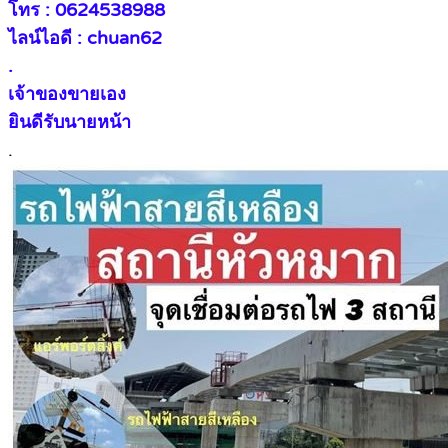
โทร : 0624538988
ไลน์ไอดี : chuan62
.
เจ้าของขายเอง
ยินดีรับนายหน้า
.