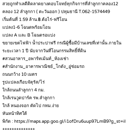
สวยถูกทำเลดีติดลาดยางตอบโจทย์ทุกกิจการที่ลำลูกกาคลอง12
คลอง 12 ลำลูกกา ( ตะวันออก ) ปทุมธานี T.062-1574449
เริ่มต้นที่ 1.59 ล้าน.฿.ต้อไร่-ฟรีโอน
แปลง1-6 โฉนดพร้อมโอน
แปลง A และ B โฉนดรอแบ่ง
ขยายเขตไฟฟ้า น้ำประปาฟรี กรณีผู้ซื้อมีบ้านเลขที่เท่านั้น ภายใน
ระยะเวลา 1 ปี นับจากวันที่โอนกรรมสิทธิ์ที่ดิน
#สวนอาหาร_อพาร์ทเม้นท์_ห้องเช่า
#สำนักงาน_อาคารพาณิชย์_โกดัง_อู่ซ่อมรถ
ถนนกว้าง 10 เมตร
รูปแปลงเกือบจัตุรัส/ไร่
ใกล้ถนนลำลูกกา 4 กม.
ใกล้เรนวูดปาร์ค รพ.ลำลูกกา
ใกล้ หนองจอก ตัดไป กทม.ง่าย
หันหน้าทิศใต้
พิกัด : https://maps.app.goo.gl/i1ofDru6uup97LmB9?g_st=il
++++++++++++++