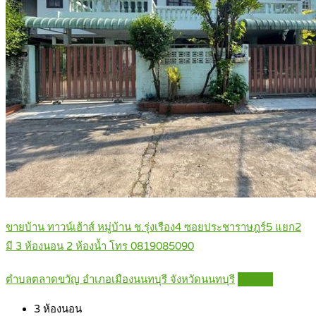
ขายบ้าน ทาวน์เฮ้าส์ หมู่บ้าน ช.รุ่งเรือง4 ซอยประชาราษฎร์5 แยก2
มี 3 ห้องนอน 2 ห้องน้ำ โทร 0819085090
ตำบลตลาดขวัญ อำเภอเมืองนนทบุรี จังหวัดนนทบุรี
Details
3
ห้องนอน